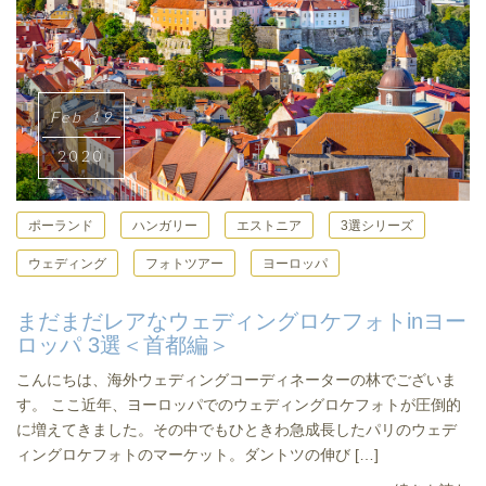
Feb 19
2020
ポーランド
ハンガリー
エストニア
3選シリーズ
ウェディング
フォトツアー
ヨーロッパ
まだまだレアなウェディングロケフォトinヨー
ロッパ 3選＜首都編＞
こんにちは、海外ウェディングコーディネーターの林でございま
す。 ここ近年、ヨーロッパでのウェディングロケフォトが圧倒的
に増えてきました。その中でもひときわ急成長したパリのウェデ
ィングロケフォトのマーケット。ダントツの伸び […]