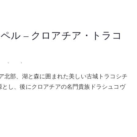
ペル – クロアチア・トラコ
チア
、
挙式
、
教会・チャペル
astle クロアチア北部、湖と森に囲まれた美しい古城トラコシチ
源とし、後にクロアチアの名門貴族ドラシュコヴ