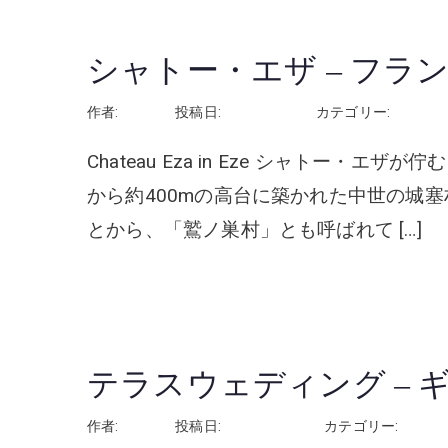
シャトー・エザ – フラ
作者:
rhayashi
投稿日:
2026年5月7日
カテゴリー:
フラン
Chateau Eza in Eze シャトー
から約400mの高台に築かれた中世の城
とから、「鷲ノ巣村」とも呼ばれて […]
続きを読む
テラスウェディング –
作者:
rhayashi
投稿日:
2026年4月10日
カテゴリー:
ギリシ