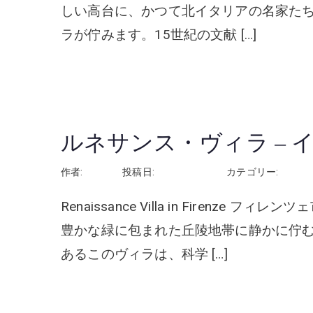
しい高台に、かつて北イタリアの名家た
ラが佇みます。15世紀の文献 […]
続きを読む
ルネサンス・ヴィラ –
作者:
rhayashi
投稿日:
2026年5月12日
カテゴリー:
イタリ
Renaissance Villa in Firen
豊かな緑に包まれた丘陵地帯に静かに佇む
あるこのヴィラは、科学 […]
続きを読む