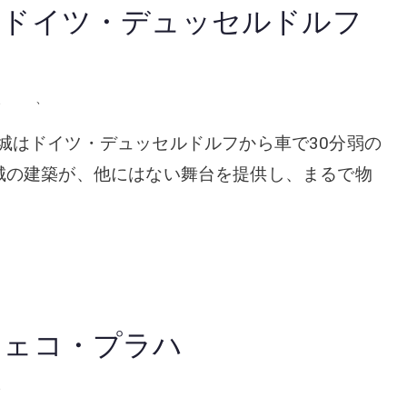
– ドイツ・デュッセルドルフ
、
挙式
、
教会・チャペル
stle エッセン城はドイツ・デュッセルドルフから車で30分弱の
城の建築が、他にはない舞台を提供し、まるで物
チェコ・プラハ
、
フォトウェディング