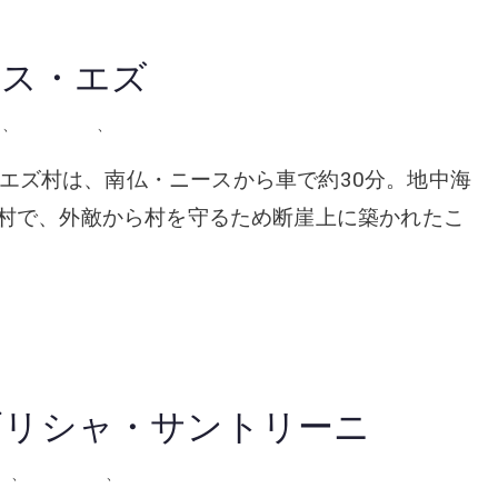
ンス・エズ
ス
、
屋外の会場
、
挙式
・エザが佇むエズ村は、南仏・ニースから車で約30分。地中海
塞村で、外敵から村を守るため断崖上に築かれたこ
 ギリシャ・サントリーニ
ャ
、
屋外の会場
、
挙式