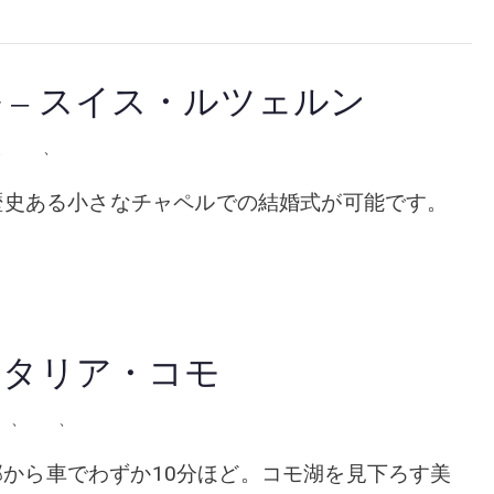
 – スイス・ルツェルン
、
挙式
、
教会・チャペル
歴史ある小さなチャペルでの結婚式が可能です。
イタリア・コモ
ア
、
挙式
、
教会・チャペル
 コモ市の中心部から車でわずか10分ほど。コモ湖を見下ろす美