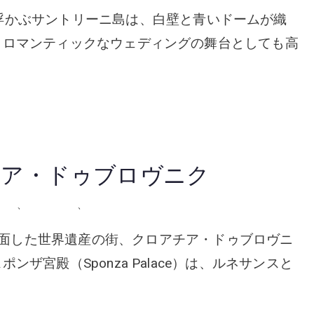
ni エーゲ海に浮かぶサントリーニ島は、白壁と青いドームが織
、ロマンティックなウェディングの舞台としても高
チア・ドゥブロヴニク
チア
、
屋外の会場
、
挙式
k アドリア海に面した世界遺産の街、クロアチア・ドゥブロヴニ
ザ宮殿（Sponza Palace）は、ルネサンスと