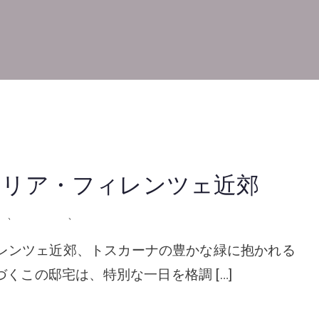
イタリア・フィレンツェ近郊
ア
、
屋外の会場
、
挙式
r Firenze フィレンツェ近郊、トスカーナの豊かな緑に抱かれる
と芸術が息づくこの邸宅は、特別な一日を格調 […]