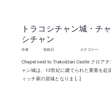
続きを読む
トラコシチャン城・チャ
シチャン
作者:
rhayashi
投稿日:
2026年3月14日
カテゴリー:
クロア
Chapel next to Trakošćan C
ャン城は、13世紀に建てられた要塞を起
ィッチ家の居城となりま […]
続きを読む