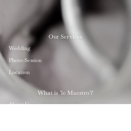
Our Services
Wedding
Photo-Session
Location
What is 'le Maestro'?
About Us
Best Couples
Press