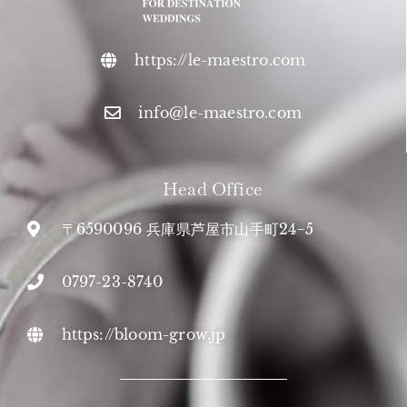
https://le-maestro.com
info@le-maestro.com
Head Office
〒6590096 兵庫県芦屋市山手町24−5
0797-23-8740
https://bloom-grow.jp