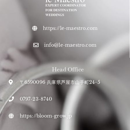
https://le-maestro.com
info@le-maestro.com
Head Office
〒6590096 兵庫県芦屋市山手町24−5
0797-23-8740
https://bloom-grow.jp