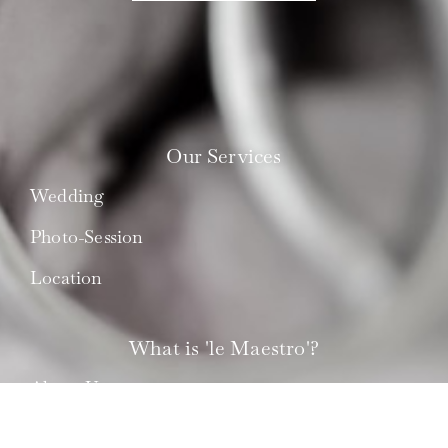
Our Services
Wedding
Photo-Session
Location
What is 'le Maestro'?
About Us
Best Couples