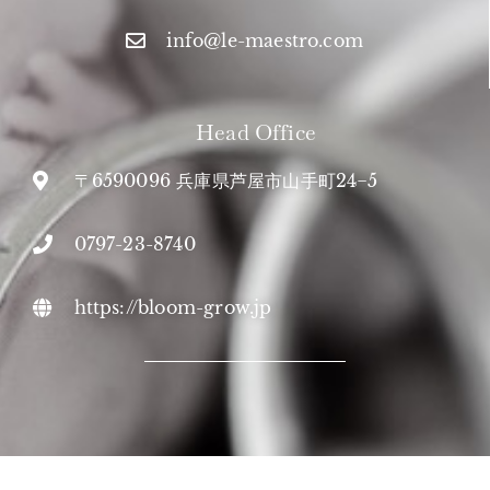
info@le-maestro.com
Head Office
〒6590096 兵庫県芦屋市山手町24−5
0797-23-8740
https://bloom-grow.jp