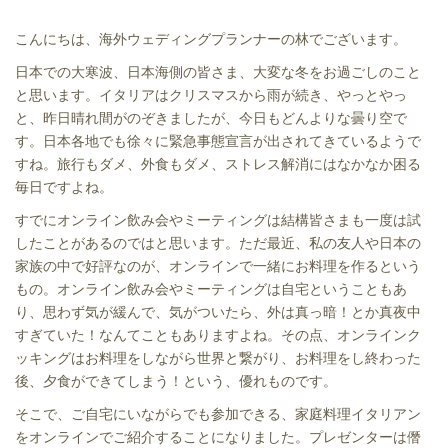
こんにちは、海外ウェディングプランナーの林でございます。
日本での大寒波、日本海側の皆さま、大変な冬をお過ごしのこと
と思います。イタリアはクリスマスから雨が続き、やっとやっ
と、昨日晴れ間がのぞきましたが、今日もどんよりな曇り空で
す。日本各地でも徐々に緊急事態宣言が出されてきているようで
すね。旅行もダメ、外食もダメ、ストレス解消にはなかなか困る
毎日ですよね。
すでにオンライン飲み会やミーティングは結構皆さまも一度は試
したことがあるのではと思います。ただ最近、私の友人や日本の
家族の中で好評なのが、オンラインで一緒にお料理を作るという
もの。オンライン飲み会やミーティングは自宅ということもあ
り、思わず気が緩んで、気がついたら、外は真っ暗！とか真夜中
すぎていた！なんてこともありますよね。その点、オンラインク
ッキングはお料理をしながら世界と繋がり、お料理をし終わった
後、夕食ができてしまう！という、優れものです。
そこで、ご自宅にいながらでも参加できる、家庭料理イタリアン
をオンラインでご紹介することになりました。プレゼンターは僭