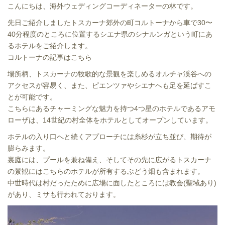
こんにちは、海外ウェディングコーディネーターの林です。
先日ご紹介しましたトスカーナ郊外の町コルトーナから車で30〜
40分程度のところに位置するシエナ県のシナルンガという町にあ
るホテルをご紹介します。
コルトーナの記事はこちら
場所柄、トスカーナの牧歌的な景観を楽しめるオルチャ渓谷への
アクセスが容易く、また、ピエンツァやシエナへも足を延ばすこ
とが可能です。
こちらにあるチャーミングな魅力を持つ4つ星のホテルであるアモ
ローザは、14世紀の村全体をホテルとしてオープンしています。
ホテルの入り口へと続くアプローチには糸杉が立ち並び、期待が
膨らみます。
裏庭には、プールを兼ね備え、そしてその先に広がるトスカーナ
の景観にはこちらのホテルが所有するぶどう畑も含まれます。
中世時代は村だったために広場に面したところには教会(聖域あり)
があり、ミサも行われております。