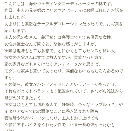
こんにちは、海外ウェディングコーディネーターの林です。
昨日、主人の兄夫婦のクリスマスパーティにお呼ばれしたお話を
しましたが、
あまりにも素敵なテーブルデコレーションだったので、お写真を
紹介します。
主人の兄の奥さん（義理姉）は弁護士でとても優秀な女性。
女性弁護士なんて聞くと、堅物な感じがしますが、
実際は趣味もとても多彩で、とにかくとてもセンスが良い人。
彼女のお父さんはすでに故人ですが、貴族だった方で、
家の家具などもさりげなくアンティークかと思えば、
モダンな家具も置いてあったり、高価なものももちろんあるので
すが、
その傍ら、彼女がハンドメイドしたというアートがあったり、
それらがとてもバランスよく配置されていて、さながら雑誌から
飛びぬけてきたよう。
彼女は頭もとても切れる人で、妊娠時、色々なトラブル（？）や
イタリアならではの面倒なことに巻き込まれた際も
義理母や私がパニックになり、主人もお手上げでも
冷静にアドバイスをくれた女性で、正直一番心強かったかも