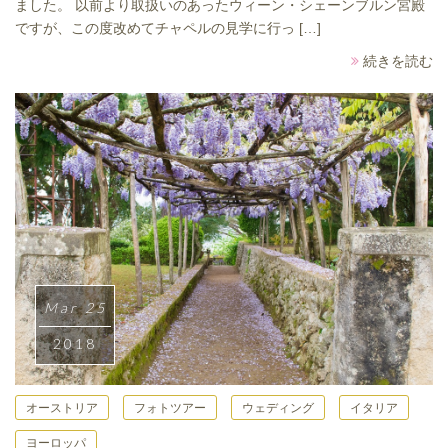
ました。 以前より取扱いのあったウィーン・シェーンブルン宮殿
ですが、この度改めてチャペルの見学に行っ […]
続きを読む
Mar 25
2018
オーストリア
フォトツアー
ウェディング
イタリア
ヨーロッパ