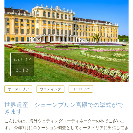
Oct 19
2018
オーストリア
ウェディング
ヨーロッパ
世界遺産 シェーンブルン宮殿での挙式がで
きます
こんにちは、海外ウェディングコーディネーターの林でございま
す。 今年7月にロケーション調査としてオーストリアに出張してき