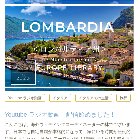
Apr 18
2020
Youtube ラジオ動画
イタリア
イタリアでの生活
旅行
Youtube ラジオ動画 配信始めました！
こんにちは、海外ウェディングコーディネーターの林でございま
す。日本でも自宅自粛が本格的になって、家にいる時間が圧倒的
に増えましたね。 私たちヨーロッパ組も隔離生活1ヶ月を超えまし