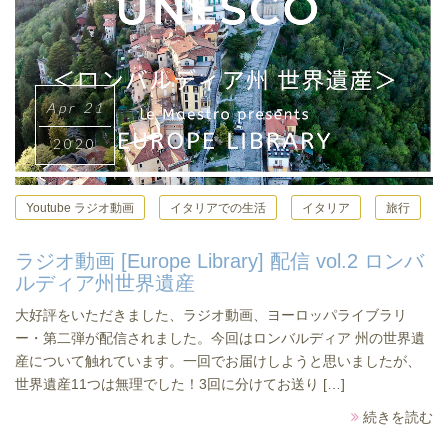
Apr 21
2020
Youtube ラジオ動画
イタリアでの生活
イタリア
旅行
ラジオ動画 [Europe Library] 配信 vol.2 ロンバ
ルディア州世界遺産
大好評をいただきました、ラジオ動画、ヨーロッパライブラリ
ー・第二弾が配信されました。今回はロンバルディア 州の世界遺
産について触れています。一回でお届けしようと思いましたが、
世界遺産11つは無理でした！3回に分けてお送り […]
続きを読む