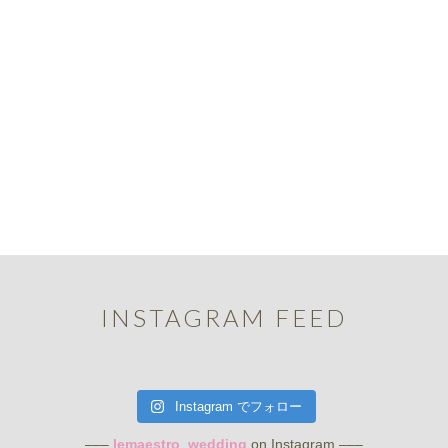
INSTAGRAM FEED
Instagram でフォロー
–––
lemaestro_wedding
on Instagram –––