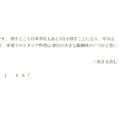
す。 残すところ日本滞在もあと1日を残すことになり、今日は
て、本場でのイタリア料理は 旅行の大きな醍醐味の一つかと思い
続きを読む
7
へ
1
…
5
6