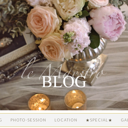
G
PHOTO-SESSION
LOCATION
★SPECIAL★
GA