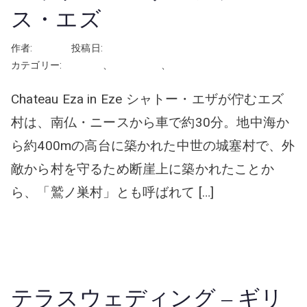
ス・エズ
作者:
rhayashi
投稿日:
2026年5月7日
カテゴリー:
フランス
、
屋外の会場
、
挙式
Chateau Eza in Eze シャトー・エザが佇むエズ
村は、南仏・ニースから車で約30分。地中海か
ら約400mの高台に築かれた中世の城塞村で、外
敵から村を守るため断崖上に築かれたことか
ら、「鷲ノ巣村」とも呼ばれて […]
続きを読む
テラスウェディング – ギリ