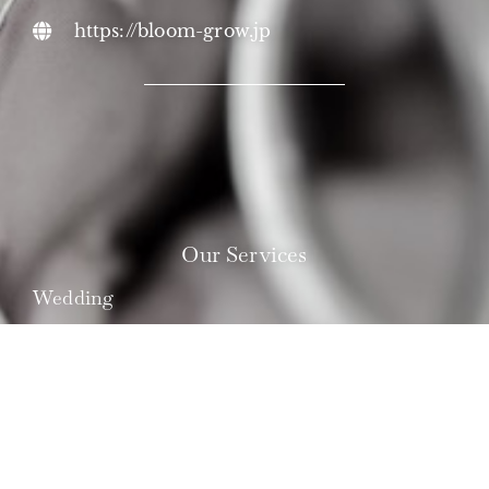
https://bloom-grow.jp
Our Services
Wedding
Photo-Session
Location
What is 'le Maestro'?