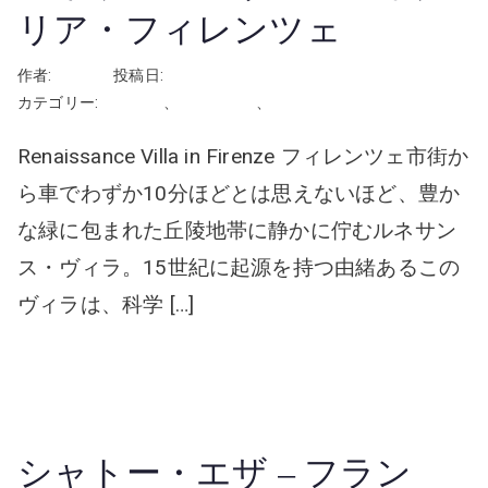
リア・フィレンツェ
作者:
rhayashi
投稿日:
2026年5月12日
カテゴリー:
イタリア
、
屋外の会場
、
挙式
Renaissance Villa in Firenze フィレンツェ市街か
ら車でわずか10分ほどとは思えないほど、豊か
な緑に包まれた丘陵地帯に静かに佇むルネサン
ス・ヴィラ。15世紀に起源を持つ由緒あるこの
ヴィラは、科学 […]
続きを読む
シャトー・エザ – フラン