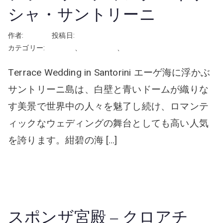
シャ・サントリーニ
作者:
rhayashi
投稿日:
2026年4月10日
カテゴリー:
ギリシャ
、
屋外の会場
、
挙式
Terrace Wedding in Santorini エーゲ海に浮かぶ
サントリーニ島は、白壁と青いドームが織りな
す美景で世界中の人々を魅了し続け、ロマンテ
ィックなウェディングの舞台としても高い人気
を誇ります。紺碧の海 […]
続きを読む
スポンザ宮殿 – クロアチ