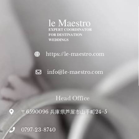
https://le-maestro.com
info@le-maestro.com
Head Office
〒6590096 兵庫県芦屋市山手町24−5
0797-23-8740