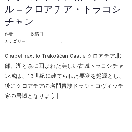
ル – クロアチア・トラコシ
チャン
作者:
rhayashi
投稿日:
2026年3月14日
カテゴリー:
クロアチア
、
挙式
、
教会・チャペル
Chapel next to Trakošćan Castle クロアチア北
部、湖と森に囲まれた美しい古城トラコシチャ
ン城は、13世紀に建てられた要塞を起源とし、
後にクロアチアの名門貴族ドラシュコヴィッチ
家の居城となりま […]
続きを読む