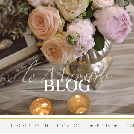
G
PHOTO-SESSION
LOCATION
★SPECIAL★
GA