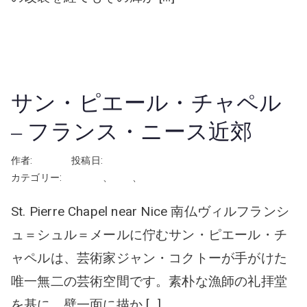
続きを読む
サン・ピエール・チャペル
– フランス・ニース近郊
作者:
rhayashi
投稿日:
2024年12月3日
カテゴリー:
フランス
、
挙式
、
教会・チャペル
St. Pierre Chapel near Nice 南仏ヴィルフランシ
ュ＝シュル＝メールに佇むサン・ピエール・チ
ャペルは、芸術家ジャン・コクトーが手がけた
唯一無二の芸術空間です。素朴な漁師の礼拝堂
を基に、壁一面に描か […]