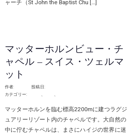
ャーチ（St John the Baptist Chu […]
続きを読む
マッターホルンビュー・チ
ャペル – スイス・ツェルマ
ット
作者:
rhayashi
投稿日:
2024年12月3日
カテゴリー:
スイス
、
挙式
、
教会・チャペル
マッターホルンを臨む標高2200mに建つラグジ
ュアリーリゾート内のチャペルです。大自然の
中に佇むチャペルは、まさにハイジの世界に迷