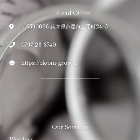
Head Office
〒6590096 兵庫県芦屋市山手町24−5
0797-23-8740
https://bloom-grow.jp
Our Services
Wedding